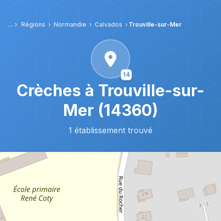
Aller au contenu principal
Régions
Normandie
Calvados
Trouville-sur-Mer
14
Crèches à Trouville-sur-
Mer (14360)
1 établissement trouvé
© OpenStreetMap contributors |
MapLibre