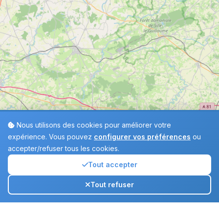
Nous utilisons des cookies pour améliorer votre
expérience. Vous pouvez
configurer vos préférences
ou
accepter/refuser tous les cookies.
Tout accepter
Annuaire
Tout refuser
Ouvr
des crèches