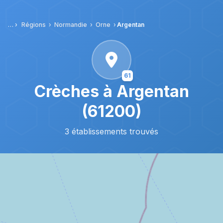
Aller au contenu principal
Régions
Normandie
Orne
Argentan
61
Crèches à Argentan
(61200)
3 établissements trouvés
© OpenStreetMap contributors |
MapLibre