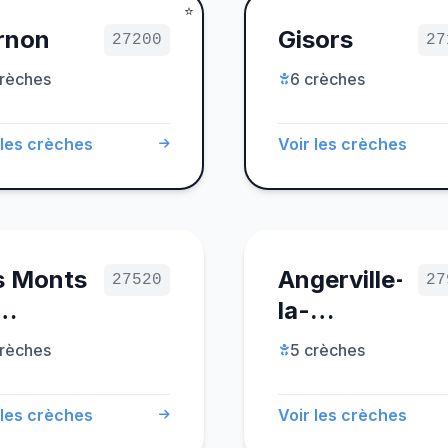
rnon
Gisors
27200
27
crèches
6 crèches
 les crèches
Voir les crèches
s Monts
Angerville-
27520
27
la-
umois
Campagne
crèches
5 crèches
 les crèches
Voir les crèches