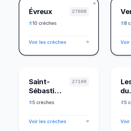
Évreux
Ve
27000
10 crèches
8 
Voir les crèches
Voir
Saint-
Le
27180
Sébastien-
du
de-
Ro
5 crèches
5 
Morsent
Voir les crèches
Voir