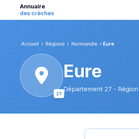
Aller au contenu principal
Annuaire
des crèches
Accueil
Régions
Normandie
Eure
Eure
Département 27 - Régio
27